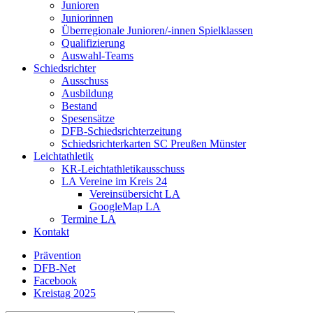
Junioren
Juniorinnen
Überregionale Junioren/-innen Spielklassen
Qualifizierung
Auswahl-Teams
Schiedsrichter
Ausschuss
Ausbildung
Bestand
Spesensätze
DFB-Schiedsrichterzeitung
Schiedsrichterkarten SC Preußen Münster
Leichtathletik
KR-Leichtathletikausschuss
LA Vereine im Kreis 24
Vereinsübersicht LA
GoogleMap LA
Termine LA
Kontakt
Prävention
DFB-Net
Facebook
Kreistag 2025