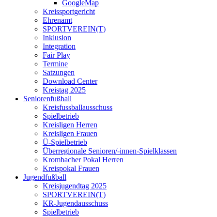
GoogleMap
Kreissportgericht
Ehrenamt
SPORTVEREIN(T)
Inklusion
Integration
Fair Play
Termine
Satzungen
Download Center
Kreistag 2025
Seniorenfußball
Kreisfussballausschuss
Spielbetrieb
Kreisligen Herren
Kreisligen Frauen
Ü-Spielbetrieb
Überregionale Senioren/-innen-Spielklassen
Krombacher Pokal Herren
Kreispokal Frauen
Jugendfußball
Kreisjugendtag 2025
SPORTVEREIN(T)
KR-Jugendausschuss
Spielbetrieb