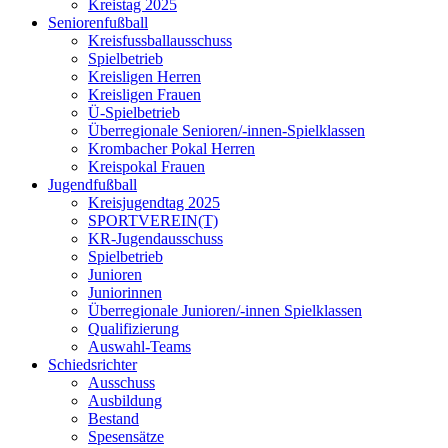
Kreistag 2025
Seniorenfußball
Kreisfussballausschuss
Spielbetrieb
Kreisligen Herren
Kreisligen Frauen
Ü-Spielbetrieb
Überregionale Senioren/-innen-Spielklassen
Krombacher Pokal Herren
Kreispokal Frauen
Jugendfußball
Kreisjugendtag 2025
SPORTVEREIN(T)
KR-Jugendausschuss
Spielbetrieb
Junioren
Juniorinnen
Überregionale Junioren/-innen Spielklassen
Qualifizierung
Auswahl-Teams
Schiedsrichter
Ausschuss
Ausbildung
Bestand
Spesensätze