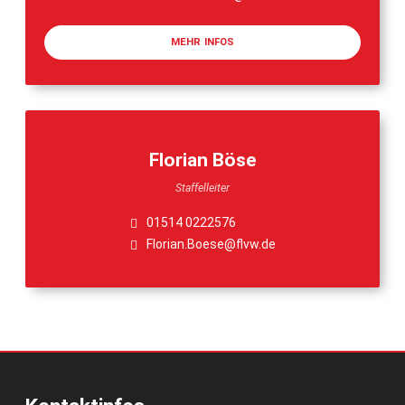
MEHR INFOS
Florian Böse
Staffelleiter
01514 0222576
Florian.Boese@flvw.de