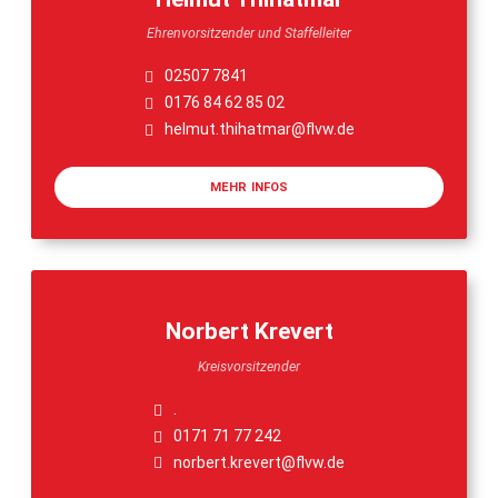
Ehrenvorsitzender und Staffelleiter
02507 7841
0176 84 62 85 02
helmut.thihatmar@flvw.de
MEHR INFOS
Norbert Krevert
Kreisvorsitzender
.
0171 71 77 242
norbert.krevert@flvw.de