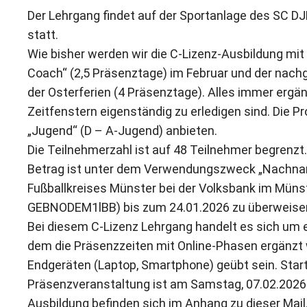
Der Lehrgang ﬁndet auf der Sportanlage des SC DJ
statt.
Wie bisher werden wir die C-Lizenz-Ausbildung mit 
Coach“ (2,5 Präsenztage) im Februar und der nachg
der Osterferien (4 Präsenztage). Alles immer ergä
Zeitfenstern eigenständig zu erledigen sind. Die Pr
„Jugend“ (D – A-Jugend) anbieten.
Die Teilnehmerzahl ist auf 48 Teilnehmer begrenzt.
Betrag ist unter dem Verwendungszweck „Nachnam
Fußballkreises Münster bei der Volksbank im Müns
GEBNODEM1lBB) bis zum 24.01.2026 zu überweise
Bei diesem C-Lizenz Lehrgang handelt es sich um e
dem die Präsenzzeiten mit Online-Phasen ergänzt
Endgeräten (Laptop, Smartphone) geübt sein. Start 
Präsenzveranstaltung ist am Samstag, 07.02.2026.
Ausbildung befinden sich im Anhang zu dieser Mail