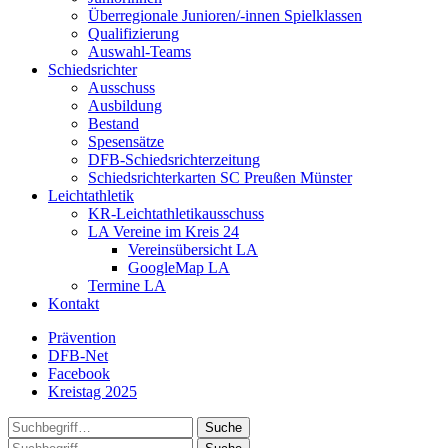
Überregionale Junioren/-innen Spielklassen
Qualifizierung
Auswahl-Teams
Schiedsrichter
Ausschuss
Ausbildung
Bestand
Spesensätze
DFB-Schiedsrichterzeitung
Schiedsrichterkarten SC Preußen Münster
Leichtathletik
KR-Leichtathletikausschuss
LA Vereine im Kreis 24
Vereinsübersicht LA
GoogleMap LA
Termine LA
Kontakt
Prävention
DFB-Net
Facebook
Kreistag 2025
Suche