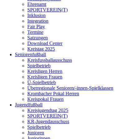
Ehrenamt
SPORTVEREIN(T)
Inklusion
Integration
Fair Play
Termine
Satzungen
Download Center
Kreistag 2025
Seniorenfußball
Kreisfussballausschuss
Spielbetrieb
Kreisligen Herren
Kreisligen Frauen
Ü-Spielbetrieb
Überregionale Senioren/-innen-Spielklassen
Krombacher Pokal Herren
Kreispokal Frauen
Jugendfußball
Kreisjugendtag 2025
SPORTVEREIN(T)
KR-Jugendausschuss
Spielbetrieb
Junioren
Juniorinnen