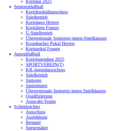
Kreistag 2025
Seniorenfußball
Kreisfussballausschuss
Spielbetrieb
Kreisligen Herren
Kreisligen Frauen
Ü-Spielbetrieb
Überregionale Senioren/-innen-Spielklassen
Krombacher Pokal Herren
Kreispokal Frauen
Jugendfußball
Kreisjugendtag 2025
SPORTVEREIN(T)
KR-Jugendausschuss
Spielbetrieb
Junioren
Juniorinnen
Überregionale Junioren/-innen Spielklassen
Qualifizierung
Auswahl-Teams
Schiedsrichter
Ausschuss
Ausbildung
Bestand
Spesensätze