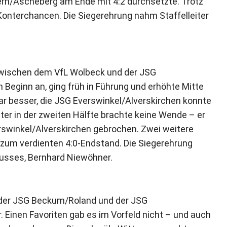
bern/Ascheberg am Ende mit 4:2 durchsetzte. Trotz
Konterchancen. Die Siegerehrung nahm Staffelleiter
 zwischen dem VfL Wolbeck und der JSG
 Beginn an, ging früh in Führung und erhöhte Mitte
klar besser, die JSG Everswinkel/Alverskirchen konnte
er in der zweiten Hälfte brachte keine Wende – er
rswinkel/Alverskirchen gebrochen. Zwei weitere
en zum verdienten 4:0-Endstand. Die Siegerehrung
usses, Bernhard Niewöhner.
 der JSG Beckum/Roland und der JSG
 Einen Favoriten gab es im Vorfeld nicht – und auch