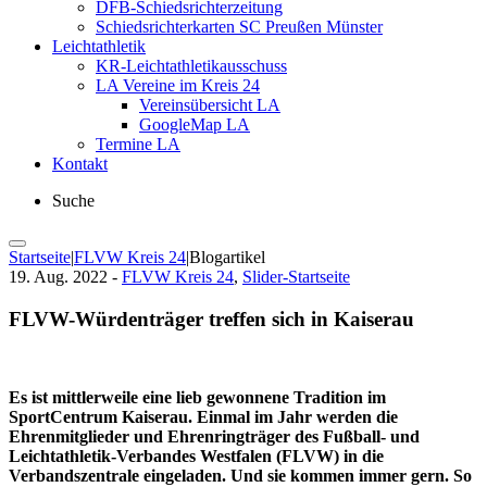
DFB-Schiedsrichterzeitung
Schiedsrichterkarten SC Preußen Münster
Leichtathletik
KR-Leichtathletikausschuss
LA Vereine im Kreis 24
Vereinsübersicht LA
GoogleMap LA
Termine LA
Kontakt
Suche
Startseite
|
FLVW Kreis 24
|
Blogartikel
19. Aug. 2022 -
FLVW Kreis 24
,
Slider-Startseite
FLVW-Würdenträger treffen sich in Kaiserau
Es ist mittlerweile eine lieb gewonnene Tradition im
SportCentrum Kaiserau. Einmal im Jahr werden die
Ehrenmitglieder und Ehrenringträger des Fußball- und
Leichtathletik-Verbandes Westfalen (FLVW) in die
Verbandszentrale eingeladen. Und sie kommen immer gern. So