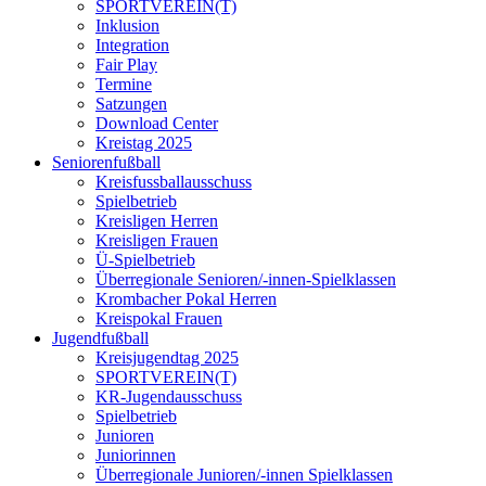
SPORTVEREIN(T)
Inklusion
Integration
Fair Play
Termine
Satzungen
Download Center
Kreistag 2025
Seniorenfußball
Kreisfussballausschuss
Spielbetrieb
Kreisligen Herren
Kreisligen Frauen
Ü-Spielbetrieb
Überregionale Senioren/-innen-Spielklassen
Krombacher Pokal Herren
Kreispokal Frauen
Jugendfußball
Kreisjugendtag 2025
SPORTVEREIN(T)
KR-Jugendausschuss
Spielbetrieb
Junioren
Juniorinnen
Überregionale Junioren/-innen Spielklassen