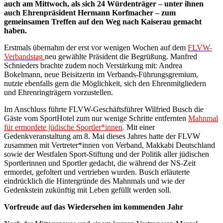
auch am Mittwoch, als sich 24 Würdenträger – unter ihnen
auch Ehrenpräsident Hermann Korfmacher – zum
gemeinsamen Treffen auf den Weg nach Kaiserau gemacht
haben.
Erstmals übernahm der erst vor wenigen Wochen auf dem
FLVW-
Verbandstag
neu gewählte Präsident die Begrüßung. Manfred
Schnieders brachte zudem noch Verstärkung mit: Andrea
Bokelmann, neue Beisitzerin im Verbands-Führungsgremium,
nutzte ebenfalls gern die Möglichkeit, sich den Ehrenmitgliedern
und Ehrenringträgern vorzustellen.
Im Anschluss führte FLVW-Geschäftsführer Wilfried Busch die
Gäste vom SportHotel zum nur wenige Schritte entfernten
Mahnmal
für ermordete jüdische Sportler*innen
.
Mit einer
Gedenkveranstaltung am 8. Mai dieses Jahres hatte der FLVW
zusammen mit Vertreter*innen von Verband, Makkabi Deutschland
sowie der Westfalen Sport-Stiftung und der Politik aller jüdischen
Sportlerinnen und Sportler gedacht, die während der NS-Zeit
ermordet, gefoltert und vertrieben wurden. Busch erläuterte
eindrücklich die Hintergründe des Mahnmals und wie der
Gedenkstein zukünftig mit Leben gefüllt werden soll.
Vorfreude auf das Wiedersehen im kommenden Jahr