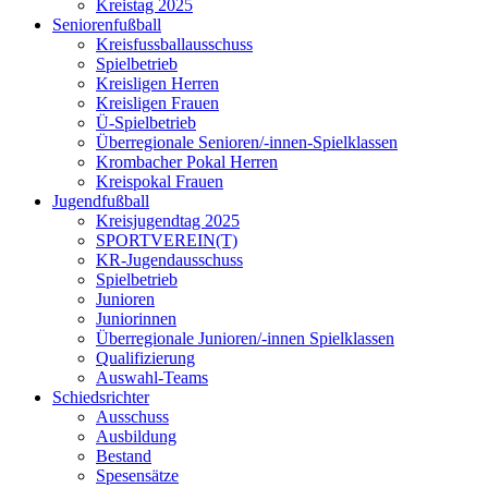
Kreistag 2025
Seniorenfußball
Kreisfussballausschuss
Spielbetrieb
Kreisligen Herren
Kreisligen Frauen
Ü-Spielbetrieb
Überregionale Senioren/-innen-Spielklassen
Krombacher Pokal Herren
Kreispokal Frauen
Jugendfußball
Kreisjugendtag 2025
SPORTVEREIN(T)
KR-Jugendausschuss
Spielbetrieb
Junioren
Juniorinnen
Überregionale Junioren/-innen Spielklassen
Qualifizierung
Auswahl-Teams
Schiedsrichter
Ausschuss
Ausbildung
Bestand
Spesensätze