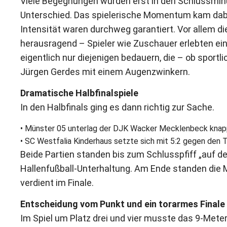
Viele Begegnungen wurden erst in den Schlussminu
Unterschied. Das spielerische Momentum kam dabe
Intensität waren durchweg garantiert. Vor allem di
herausragend – Spieler wie Zuschauer erlebten ei
eigentlich nur diejenigen bedauern, die – ob sportl
Jürgen Gerdes mit einem Augenzwinkern.
Dramatische Halbfinalspiele
In den Halbfinals ging es dann richtig zur Sache.
• Münster 05 unterlag der DJK Wacker Mecklenbeck knapp
• SC Westfalia Kinderhaus setzte sich mit 5:2 gegen den 
Beide Partien standen bis zum Schlusspfiff „auf 
Hallenfußball-Unterhaltung. Am Ende standen die
verdient im Finale.
Entscheidung vom Punkt und ein torarmes Finale
Im Spiel um Platz drei und vier musste das 9-Mete