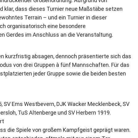
eindruckender Größenordnung. Aufgrund von
d klar, dass dieses Turnier neue Maßstäbe setzen
wohntes Terrain – und ein Turnier in dieser
auch organisatorisch eine besondere
gen Gerdes im Anschluss an die Veranstaltung.
n kurzfristig absagen, dennoch präsentierte sich das
Modus von drei Gruppen à fünf Mannschaften. Für das
 Erstplatzierten jeder Gruppe sowie die beiden besten
 05, SV Ems Westbevern, DJK Wacker Mecklenbeck, SV
ersloh, TuS Altenberge und SV Herbern 1919.
rt
ass die Spiele von großem Kampfgeist geprägt waren.