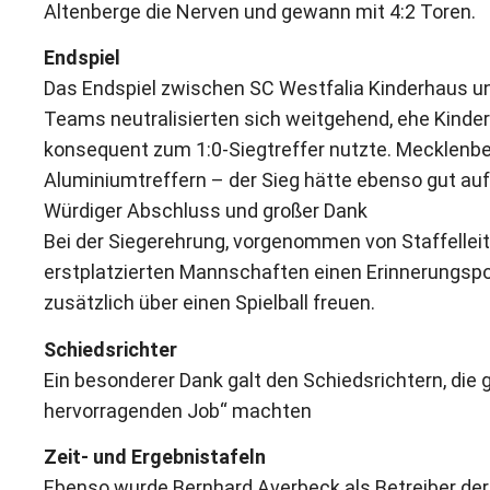
Altenberge die Nerven und gewann mit 4:2 Toren.
Endspiel
Das Endspiel zwischen SC Westfalia Kinderhaus un
Teams neutralisierten sich weitgehend, ehe Kinde
konsequent zum 1:0-Siegtreffer nutzte. Mecklenb
Aluminiumtreffern – der Sieg hätte ebenso gut auf
Würdiger Abschluss und großer Dank
Bei der Siegerehrung, vorgenommen von Staffelleite
erstplatzierten Mannschaften einen Erinnerungspok
zusätzlich über einen Spielball freuen.
Schiedsrichter
Ein besonderer Dank galt den Schiedsrichtern, die 
hervorragenden Job“ machten
Zeit- und Ergebnistafeln
Ebenso wurde Bernhard Averbeck als Betreiber der