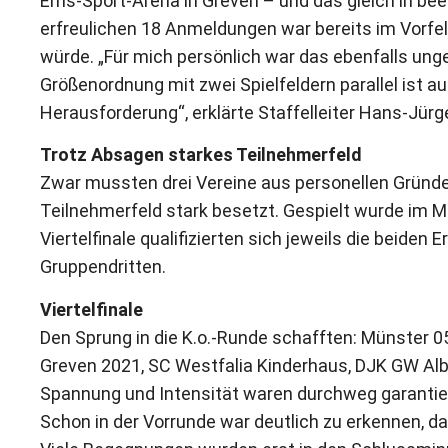
Ems-Sport-Arena in Greven – und das gleich in be
erfreulichen 18 Anmeldungen war bereits im Vorfel
würde. „Für mich persönlich war das ebenfalls unge
Größenordnung mit zwei Spielfeldern parallel ist 
Herausforderung“, erklärte Staffelleiter Hans-Jür
Trotz Absagen starkes Teilnehmerfeld
Zwar mussten drei Vereine aus personellen Gründe
Teilnehmerfeld stark besetzt. Gespielt wurde im 
Viertelfinale qualifizierten sich jeweils die beiden
Gruppendritten.
Viertelfinale
Den Sprung in die K.o.-Runde schafften: Münster
Greven 2021, SC Westfalia Kinderhaus, DJK GW Alb
Spannung und Intensität waren durchweg garantie
Schon in der Vorrunde war deutlich zu erkennen, d