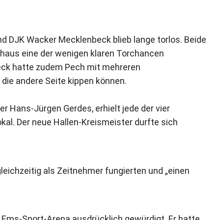
d DJK Wacker Mecklenbeck blieb lange torlos. Beide
rhaus eine der wenigen klaren Torchancen
eck hatte zudem Pech mit mehreren
 die andere Seite kippen können.
r Hans-Jürgen Gerdes, erhielt jede der vier
al. Der neue Hallen-Kreismeister durfte sich
gleichzeitig als Zeitnehmer fungierten und „einen
 Ems-Sport-Arena ausdrücklich gewürdigt. Er hatte