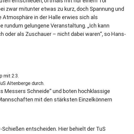
ten entschieden, oftmals mit nur einem Tor
i zwar mitunter etwas zu kurz, doch Spannung und
e Atmosphäre in der Halle erwies sich als
ne rundum gelungene Veranstaltung. „Ich kann
ich oder als Zuschauer – nicht dabei waren“, so Hans-
 mit 2:3.
TuS Altenberge durch.
des Messers Schneide“ und boten hochklassige
 Mannschaften mit den stärksten Einzelkönnern
r-Schießen entscheiden. Hier behielt der TuS