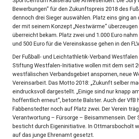
SportCentrum Kaiserau die Anwesenden. Die Jury
Bewerbungen“ für den Zukunftspreis 2018 des Fußb
dennoch drei Sieger auswählen. Platz eins ging a
der mit seinem Konzept „Nestwärme“ überzeugen k
überreicht bekam. Platz zwei und 1.000 Euro nahm 
und 500 Euro für die Vereinskasse gehen in den F
Der Fußball- und Leichtathletik-Verband Westfalen 
Stiftung Westfalen-Initiative wollen mit dem seit 
westfälischen Verbandsgebiet anspornen, neue We
Vereinsarbeit. Das Motto 2018: „Zukunft selber 
eindrucksvoll dargestellt. „Einige sind nur knapp
hoffentlich erneut“, betonte Balster. Auch der VfB 
Fabbenstedter noch auf Platz zwei. Der Verein träg
Verantwortung – Fürsorge – Beisammensein. Der SC 
besticht durch Eigeninitiative. In Ottmarsbocholt
auf das junge Ehrenamt gesetzt.