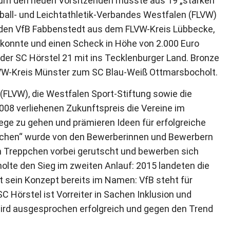
 um den neuen Vorsitzenden musste aus 19 „starken
all- und Leichtathletik-Verbandes Westfalen (FLVW)
n den VfB Fabbenstedt aus dem FLVW-Kreis Lübbecke,
onnte und einen Scheck in Höhe von 2.000 Euro
der SC Hörstel 21 mit ins Tecklenburger Land. Bronze
LVW-Kreis Münster zum SC Blau-Weiß Ottmarsbocholt.
(FLVW), die Westfalen Sport-Stiftung sowie die
2008 verliehenen Zukunftspreis die Vereine im
ge zu gehen und prämieren Ideen für erfolgreiche
machen“ wurde von den Bewerberinnen und Bewerbern
 am Treppchen vorbei gerutscht und bewerben sich
holte den Sieg im zweiten Anlauf: 2015 landeten die
t sein Konzept bereits im Namen: VfB steht für
Hörstel ist Vorreiter in Sachen Inklusion und
 wird ausgesprochen erfolgreich und gegen den Trend