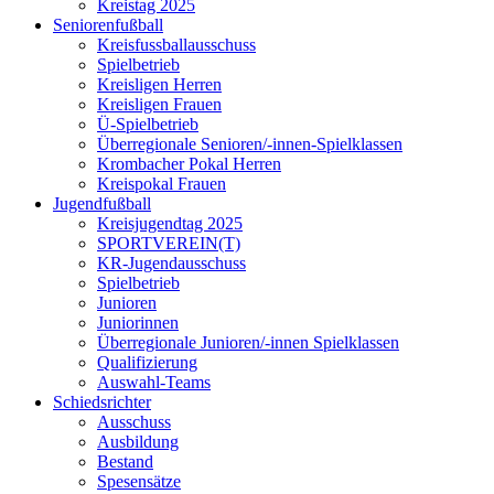
Kreistag 2025
Seniorenfußball
Kreisfussballausschuss
Spielbetrieb
Kreisligen Herren
Kreisligen Frauen
Ü-Spielbetrieb
Überregionale Senioren/-innen-Spielklassen
Krombacher Pokal Herren
Kreispokal Frauen
Jugendfußball
Kreisjugendtag 2025
SPORTVEREIN(T)
KR-Jugendausschuss
Spielbetrieb
Junioren
Juniorinnen
Überregionale Junioren/-innen Spielklassen
Qualifizierung
Auswahl-Teams
Schiedsrichter
Ausschuss
Ausbildung
Bestand
Spesensätze