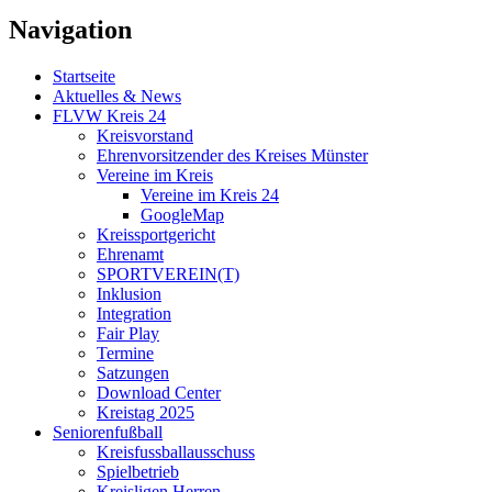
Navigation
Startseite
Aktuelles & News
FLVW Kreis 24
Kreisvorstand
Ehrenvorsitzender des Kreises Münster
Vereine im Kreis
Vereine im Kreis 24
GoogleMap
Kreissportgericht
Ehrenamt
SPORTVEREIN(T)
Inklusion
Integration
Fair Play
Termine
Satzungen
Download Center
Kreistag 2025
Seniorenfußball
Kreisfussballausschuss
Spielbetrieb
Kreisligen Herren