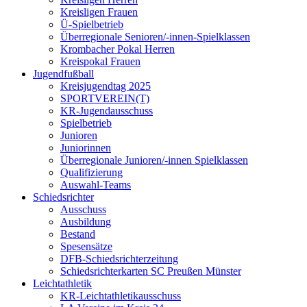
Kreisligen Frauen
Ü-Spielbetrieb
Überregionale Senioren/-innen-Spielklassen
Krombacher Pokal Herren
Kreispokal Frauen
Jugendfußball
Kreisjugendtag 2025
SPORTVEREIN(T)
KR-Jugendausschuss
Spielbetrieb
Junioren
Juniorinnen
Überregionale Junioren/-innen Spielklassen
Qualifizierung
Auswahl-Teams
Schiedsrichter
Ausschuss
Ausbildung
Bestand
Spesensätze
DFB-Schiedsrichterzeitung
Schiedsrichterkarten SC Preußen Münster
Leichtathletik
KR-Leichtathletikausschuss